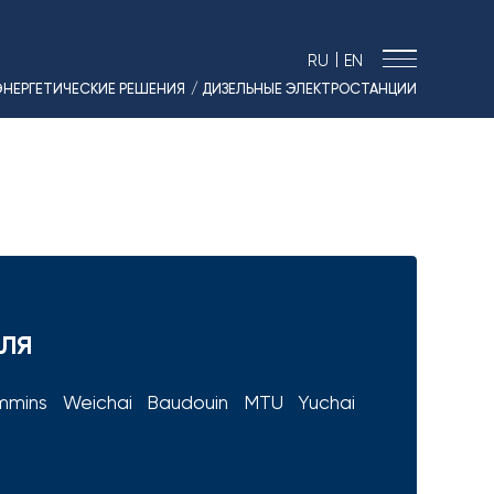
|
RU
EN
ЭНЕРГЕТИЧЕСКИЕ РЕШЕНИЯ
/ ДИЗЕЛЬНЫЕ ЭЛЕКТРОСТАНЦИИ
› МОРСКИЕ РЕШЕНИЯ
› ЭНЕРГЕТИКА
› ЛОГИСТИКА
› ПРОИЗВОДСТВО
› ПРОЕКТИРОВАНИЕ
› ПРИВОДНОЕ ОБОРУДОВАНИЕ
› АВТО&МОТО
ЕЛЯ
› МОТОЦИКЛЫ ТИМПТОН
› КОНТАКТЫ
mmins
Weichai
Baudouin
MTU
Yuchai
› ЗАЯВКА
› НОВОСТИ
› ВАКАНСИИ
› РЕЗУЛЬТАТЫ СОУТ