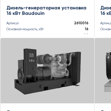
Дизель-генераторная установка
Диз
16 кВт Baudouin
16 к
2610016
Артикул
Артик
16
Основная мощность, кВт
Основн
20
Основная мощность, кВА
Основн
18
Резервная мощность, кВт
Резерв
18
Резервная мощность, кВА
Резерв
ПОДРОБНЕЕ