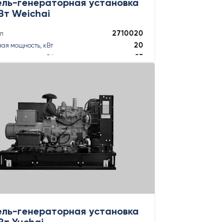
ель-генераторная установка
Вт Weichai
2710020
ул
20
ая мощность, кВт
25
ая мощность, кВА
22
ная мощность, кВт
22
ная мощность, кВА
ПОДРОБНЕЕ
ель-генераторная установка
Вт Yuchai