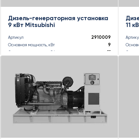
Дизель-генераторная установка
Диз
9 кВт Mitsubishi
11 к
2910009
Артикул
Артик
9
Основная мощность, кВт
Основн
11
Основная мощность, кВА
Основн
10
Резервная мощность, кВт
Резерв
10
Резервная мощность, кВА
Резерв
ПОДРОБНЕЕ