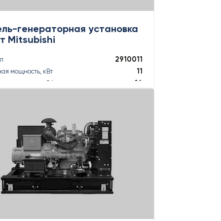
ель-генераторная установка
Вт Mitsubishi
2910011
ул
11
ая мощность, кВт
14
ая мощность, кВА
12
ная мощность, кВт
12
ная мощность, кВА
ПОДРОБНЕЕ