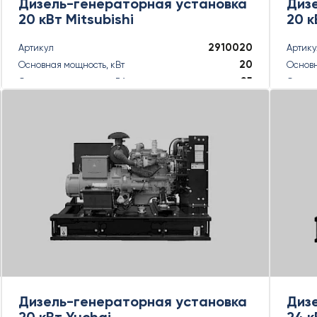
Дизель-генераторная установка
Диз
20 кВт Mitsubishi
20 к
2910020
Артикул
Артик
20
Основная мощность, кВт
Основн
25
Основная мощность, кВА
Основн
22
Резервная мощность, кВт
Резерв
22
Резервная мощность, кВА
Резерв
ПОДРОБНЕЕ
Дизель-генераторная установка
Диз
20 кВт Yuchai
24 к