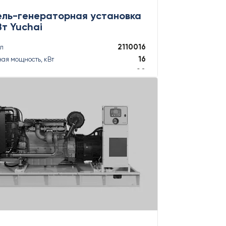
ель-генераторная установка
Вт Yuchai
2110016
ул
16
ая мощность, кВт
20
ая мощность, кВА
17,5
ная мощность, кВт
17,5
ная мощность, кВА
ПОДРОБНЕЕ