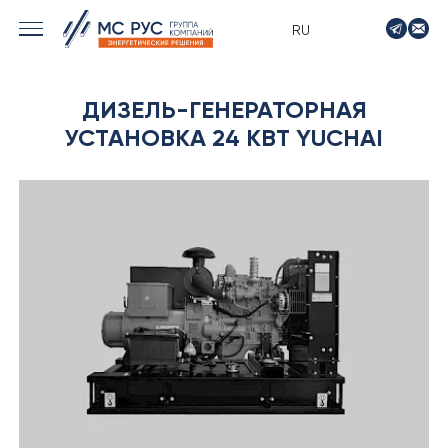
RU
› МОРСКИЕ РЕШЕНИЯ
ДИЗЕЛЬ-ГЕНЕРАТОРНАЯ
› ЭНЕРГЕТИКА
УСТАНОВКА 24 КВТ YUCHAI
› ЛОГИСТИКА
› ПРОИЗВОДСТВО
› ПРОЕКТИРОВАНИЕ
› ПРИВОДНОЕ ОБОРУДОВАНИЕ
› АВТО&МОТО
› МОТОЦИКЛЫ ТИМПТОН
› КОНТАКТЫ
› ЗАЯВКА
› НОВОСТИ
› ВАКАНСИИ