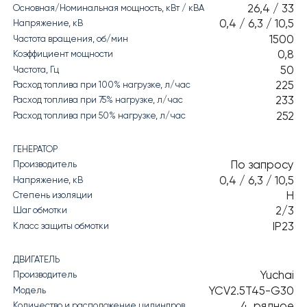
26,4 / 33
Основная/Номинальная мощность, кВт / кВА
0,4 / 6,3 / 10,5
Напряжение, кВ
1500
Частота вращения, об/мин
0,8
Коэффициент мощности
50
Частота, Гц
225
Расход топлива при 100% нагрузке, л/час
233
Расход топлива при 75% нагрузке, л/час
252
Расход топлива при 50% нагрузке, л/час
ГЕНЕРАТОР
По запросу
Производитель
0,4 / 6,3 / 10,5
Напряжение, кВ
H
Степень изоляции
2/3
Шаг обмотки
IP23
Класс защиты обмотки
ДВИГАТЕЛЬ
Yuchai
Производитель
YCV2.5T45-G30
Модель
4, рядное
Количество и расположение цилиндров