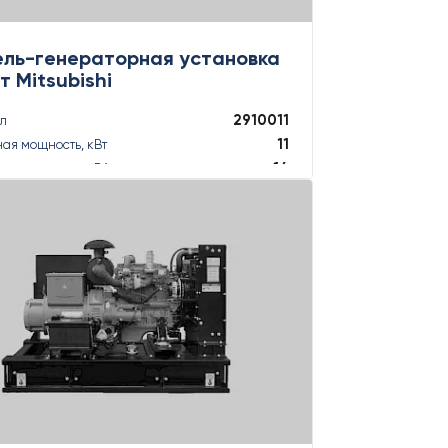
ель-генераторная установка
Вт Mitsubishi
2910011
ул
11
ая мощность, кВт
14
ая мощность, кВА
12
ная мощность, кВт
12
ная мощность, кВА
ПОДРОБНЕЕ