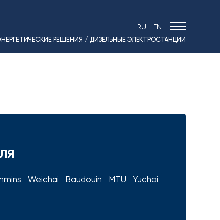
|
RU
EN
ЭНЕРГЕТИЧЕСКИЕ РЕШЕНИЯ
/ ДИЗЕЛЬНЫЕ ЭЛЕКТРОСТАНЦИИ
› МОРСКИЕ РЕШЕНИЯ
› ЭНЕРГЕТИКА
› ЛОГИСТИКА
› ПРОИЗВОДСТВО
› ПРОЕКТИРОВАНИЕ
› ПРИВОДНОЕ ОБОРУДОВАНИЕ
› АВТО&МОТО
ЕЛЯ
› МОТОЦИКЛЫ ТИМПТОН
› КОНТАКТЫ
mmins
Weichai
Baudouin
MTU
Yuchai
› ЗАЯВКА
› НОВОСТИ
› ВАКАНСИИ
› РЕЗУЛЬТАТЫ СОУТ