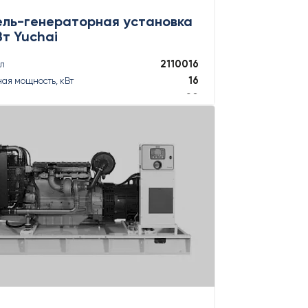
ель-генераторная установка
Вт Yuchai
2110016
ул
16
ая мощность, кВт
20
ая мощность, кВА
17,5
ная мощность, кВт
17,5
ная мощность, кВА
ПОДРОБНЕЕ