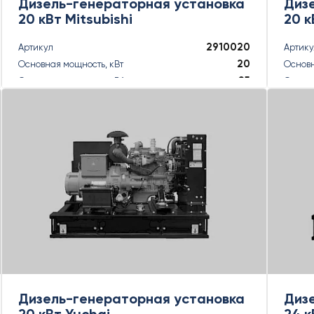
Дизель-генераторная установка
Диз
20 кВт Mitsubishi
20 к
2910020
Артикул
Артик
20
Основная мощность, кВт
Основн
25
Основная мощность, кВА
Основн
22
Резервная мощность, кВт
Резерв
22
Резервная мощность, кВА
Резерв
ПОДРОБНЕЕ
Дизель-генераторная установка
Диз
20 кВт Yuchai
24 к