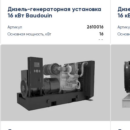
Дизель-генераторная установка
Диз
16 кВт Baudouin
16 к
2610016
Артикул
Артик
16
Основная мощность, кВт
Основн
20
Основная мощность, кВА
Основн
18
Резервная мощность, кВт
Резерв
18
Резервная мощность, кВА
Резерв
ПОДРОБНЕЕ