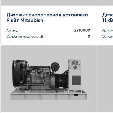
Дизель-генераторная установка
Диз
9 кВт Mitsubishi
11 к
2910009
Артикул
Артик
9
Основная мощность, кВт
Основн
11
Основная мощность, кВА
Основн
10
Резервная мощность, кВт
Резерв
10
Резервная мощность, кВА
Резерв
ПОДРОБНЕЕ