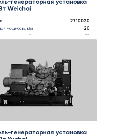
ель-генераторная установка
Вт Weichai
2710020
ул
20
ая мощность, кВт
25
ая мощность, кВА
22
ная мощность, кВт
22
ная мощность, кВА
ПОДРОБНЕЕ
ель-генераторная установка
Вт Yuchai