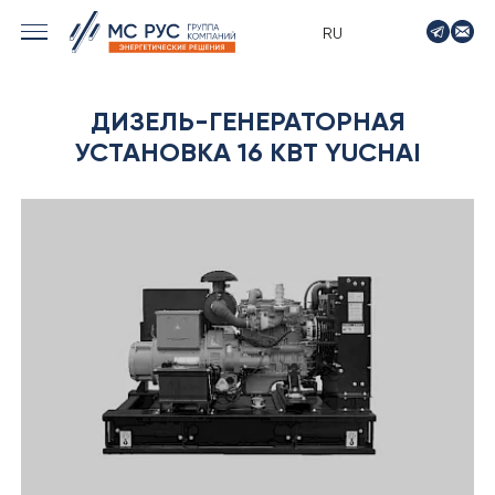
RU
› МОРСКИЕ РЕШЕНИЯ
ДИЗЕЛЬ-ГЕНЕРАТОРНАЯ
› ЭНЕРГЕТИКА
УСТАНОВКА 16 КВТ YUCHAI
› ЛОГИСТИКА
› ПРОИЗВОДСТВО
› ПРОЕКТИРОВАНИЕ
› ПРИВОДНОЕ ОБОРУДОВАНИЕ
› АВТО&МОТО
› МОТОЦИКЛЫ ТИМПТОН
› КОНТАКТЫ
› ЗАЯВКА
› НОВОСТИ
› ВАКАНСИИ