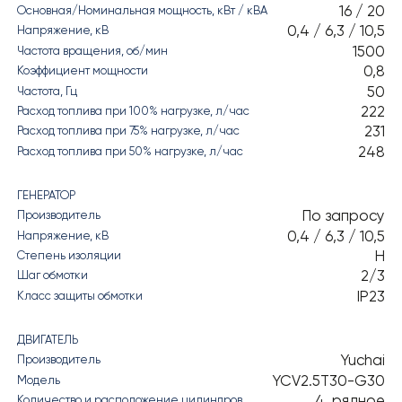
16 / 20
Основная/Номинальная мощность, кВт / кВА
0,4 / 6,3 / 10,5
Напряжение, кВ
1500
Частота вращения, об/мин
0,8
Коэффициент мощности
50
Частота, Гц
222
Расход топлива при 100% нагрузке, л/час
231
Расход топлива при 75% нагрузке, л/час
248
Расход топлива при 50% нагрузке, л/час
ГЕНЕРАТОР
По запросу
Производитель
0,4 / 6,3 / 10,5
Напряжение, кВ
H
Степень изоляции
2/3
Шаг обмотки
IP23
Класс защиты обмотки
ДВИГАТЕЛЬ
Yuchai
Производитель
YCV2.5T30-G30
Модель
4, рядное
Количество и расположение цилиндров