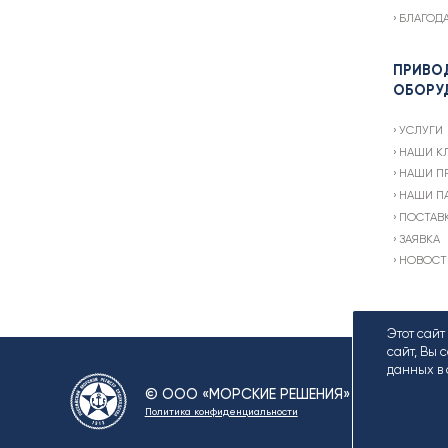
БЛАГОД
ПРИВО
ОБОРУ
УСЛУГИ
НАШИ К
НАШИ П
НАШИ П
ПОСТАВ
ЗАЯВКА
НОВОСТ
Этот сай
сайт, Вы
данных в 
© ООО «МОРСКИЕ РЕШЕНИЯ» / ИНН 78065
Политика конфиденциальности