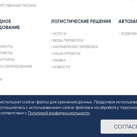
АРСТВЕННЫЕ ПИСЬМА
ДНОЕ
ЛОГИСТИЧЕСКИЕ РЕШЕНИЯ
АВТОЗА
ДОВАНИЕ
УСЛУГИ
ПОДРОБ
ВИДЫ ПЕРЕВОЗОК
ЛИЕНТЫ
НАПРАВЛЕНИЯ ПЕРЕВОЗОК
РОЕКТЫ
НАШИ ПРОЕКТЫ
АРТНЕРЫ
ЗАЯВКА
КА ОБОРУДОВАНИЯ
НОВОСТИ
И
т использует cookie-файлы для хранения данных. Продолжая использов
 соглашаетесь с использованием cookie-файлов и на обработку персон
соответствии с
Политикой конфиденциальности
.
62304
СОГЛАС