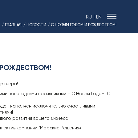
|
RU
EN
/ ГЛАВНАЯ
/ НОВОСТИ
/ С НОВЫМ ГОДОМ И РОЖДЕСТВОМ!
› МОРСКИЕ РЕШЕНИЯ
› ЭНЕРГЕТИКА
› ЛОГИСТИКА
› ПРОИЗВОДСТВО
 РОЖДЕСТВОМ!
› ПРОЕКТИРОВАНИЕ
› ПРИВОДНОЕ ОБОРУДОВАНИЕ
артнеры!
› АВТО&МОТО
ми новогодними праздниками – С Новым Годом! С
› МОТОЦИКЛЫ ТИМПТОН
› КОНТАКТЫ
удет наполнен исключительно счастливыми
тиями!
› ЗАЯВКА
вого развития вашего бизнеса!
› НОВОСТИ
ллектив компании “Морские Решения»
› ВАКАНСИИ
› РЕЗУЛЬТАТЫ СОУТ