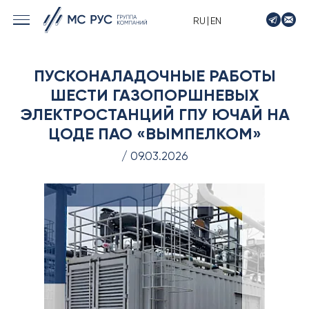
|
RU
EN
› МОРСКИЕ РЕШЕНИЯ
ПУСКОНАЛАДОЧНЫЕ РАБОТЫ
› ЭНЕРГЕТИКА
ШЕСТИ ГАЗОПОРШНЕВЫХ
› ЛОГИСТИКА
ЭЛЕКТРОСТАНЦИЙ ГПУ ЮЧАЙ НА
› ПРОИЗВОДСТВО
ЦОДЕ ПАО «ВЫМПЕЛКОМ»
› ПРОЕКТИРОВАНИЕ
/ 09.03.2026
› ПРИВОДНОЕ ОБОРУДОВАНИЕ
› АВТО&МОТО
› МОТОЦИКЛЫ ТИМПТОН
› КОНТАКТЫ
› ЗАЯВКА
› НОВОСТИ
› ВАКАНСИИ