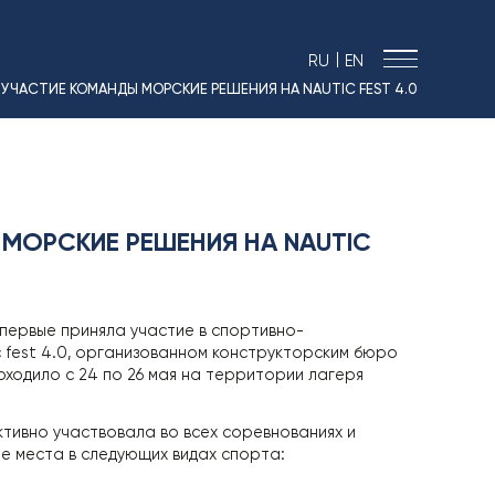
|
RU
EN
 УЧАСТИЕ КОМАНДЫ МОРСКИЕ РЕШЕНИЯ НА NAUTIC FEST 4.0
› МОРСКИЕ РЕШЕНИЯ
› ЭНЕРГЕТИКА
› ЛОГИСТИКА
› ПРОИЗВОДСТВО
МОРСКИЕ РЕШЕНИЯ НА NAUTIC
› ПРОЕКТИРОВАНИЕ
› ПРИВОДНОЕ ОБОРУДОВАНИЕ
› АВТО&МОТО
первые приняла участие в спортивно-
› МОТОЦИКЛЫ ТИМПТОН
c fest 4.0, организованном конструкторским бюро
оходило с 24 по 26 мая на территории лагеря
› КОНТАКТЫ
› ЗАЯВКА
тивно участвовала во всех соревнованиях и
› НОВОСТИ
ые места в следующих видах спорта:
› ВАКАНСИИ
› РЕЗУЛЬТАТЫ СОУТ