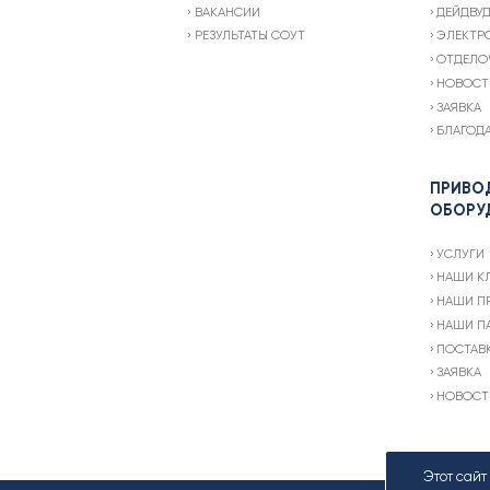
ВАКАНСИИ
ДЕЙДВУ
РЕЗУЛЬТАТЫ СОУТ
ЭЛЕКТР
ОТДЕЛО
НОВОСТ
ЗАЯВКА
БЛАГОД
ПРИВО
ОБОРУ
УСЛУГИ
НАШИ К
НАШИ П
НАШИ П
ПОСТАВ
ЗАЯВКА
НОВОСТ
Этот сай