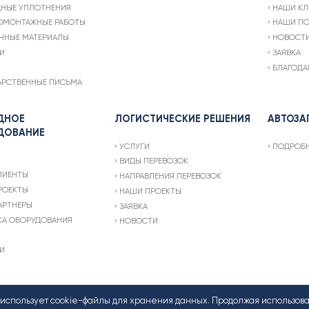
ДНЫЕ УПЛОТНЕНИЯ
НАШИ КЛ
ОМОНТАЖНЫЕ РАБОТЫ
НАШИ ПО
ЧНЫЕ МАТЕРИАЛЫ
НОВОСТ
И
ЗАЯВКА
БЛАГОДА
АРСТВЕННЫЕ ПИСЬМА
ДНОЕ
ЛОГИСТИЧЕСКИЕ РЕШЕНИЯ
АВТОЗА
ДОВАНИЕ
УСЛУГИ
ПОДРОБ
ВИДЫ ПЕРЕВОЗОК
ЛИЕНТЫ
НАПРАВЛЕНИЯ ПЕРЕВОЗОК
РОЕКТЫ
НАШИ ПРОЕКТЫ
АРТНЕРЫ
ЗАЯВКА
КА ОБОРУДОВАНИЯ
НОВОСТИ
И
т использует cookie-файлы для хранения данных. Продолжая использов