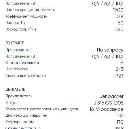
0,4 / 6,3 / 10,5
Напряжение, кВ
1500
Частота вращения, об/мин
0,8
Коэффициент мощности
50
Частота, Гц
220
Расход газа, м³/ч
ГЕНЕРАТОР
По запросу
Производитель
0,4 / 6,3 / 10,5
Напряжение, кВ
H
Степень изоляции
2/3
Шаг обмотки
IP23
Класс защиты обмотки
ДВИГАТЕЛЬ
Jenbacher
Производитель
J 316 GS-D05
Модель
16, V-образное
Количество и расположение цилиндров
135
Диаметр цилиндра, мм
170
Ход поршня, мм
38,9
Объем двигателя, л