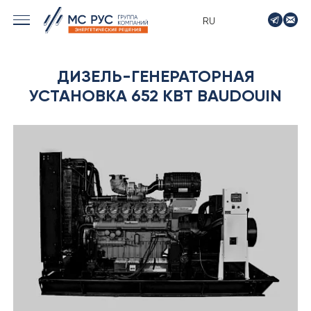
RU
› МОРСКИЕ РЕШЕНИЯ
ДИЗЕЛЬ-ГЕНЕРАТОРНАЯ
› ЭНЕРГЕТИКА
УСТАНОВКА 652 КВТ BAUDOUIN
› ЛОГИСТИКА
› ПРОИЗВОДСТВО
› ПРОЕКТИРОВАНИЕ
› ПРИВОДНОЕ ОБОРУДОВАНИЕ
› АВТО&МОТО
› МОТОЦИКЛЫ ТИМПТОН
› КОНТАКТЫ
› ЗАЯВКА
› НОВОСТИ
› ВАКАНСИИ