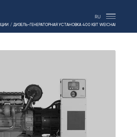
RU
НЦИИ
/ ДИЗЕЛЬ-ГЕНЕРАТОРНАЯ УСТАНОВКА 400 КВТ WEICHAI
› МОРСКИЕ РЕШЕНИЯ
› ЭНЕРГЕТИКА
› ЛОГИСТИКА
› ПРОИЗВОДСТВО
› ПРОЕКТИРОВАНИЕ
› ПРИВОДНОЕ ОБОРУДОВАНИЕ
› АВТО&МОТО
› МОТОЦИКЛЫ ТИМПТОН
› КОНТАКТЫ
› ЗАЯВКА
› НОВОСТИ
› ВАКАНСИИ
› РЕЗУЛЬТАТЫ СОУТ