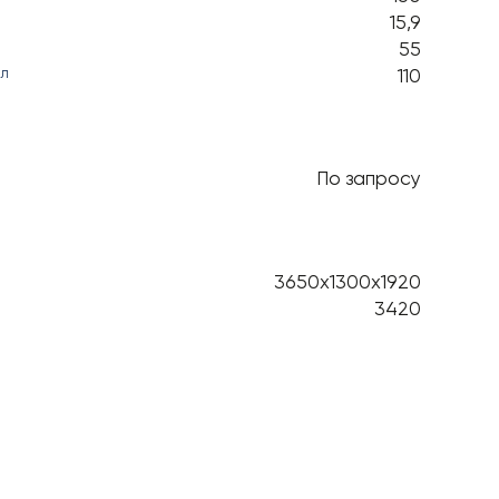
15,9
55
110
 л
По запросу
3650х1300х1920
3420