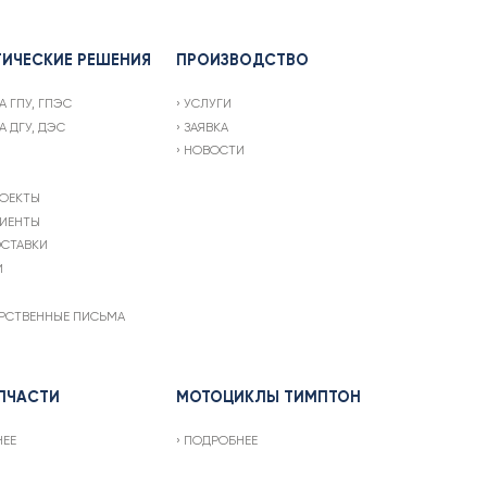
ТИЧЕСКИЕ РЕШЕНИЯ
ПРОИЗВОДСТВО
А ГПУ, ГПЭС
УСЛУГИ
А ДГУ, ДЭС
ЗАЯВКА
НОВОСТИ
ОЕКТЫ
ИЕНТЫ
СТАВКИ
И
РСТВЕННЫЕ ПИСЬМА
ПЧАСТИ
МОТОЦИКЛЫ ТИМПТОН
НЕЕ
ПОДРОБНЕЕ