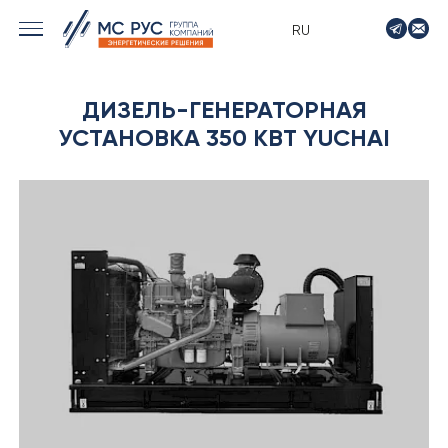
RU
› МОРСКИЕ РЕШЕНИЯ
ДИЗЕЛЬ-ГЕНЕРАТОРНАЯ
› ЭНЕРГЕТИКА
УСТАНОВКА 350 КВТ YUCHAI
› ЛОГИСТИКА
› ПРОИЗВОДСТВО
› ПРОЕКТИРОВАНИЕ
› ПРИВОДНОЕ ОБОРУДОВАНИЕ
› АВТО&МОТО
› МОТОЦИКЛЫ ТИМПТОН
› КОНТАКТЫ
› ЗАЯВКА
› НОВОСТИ
› ВАКАНСИИ