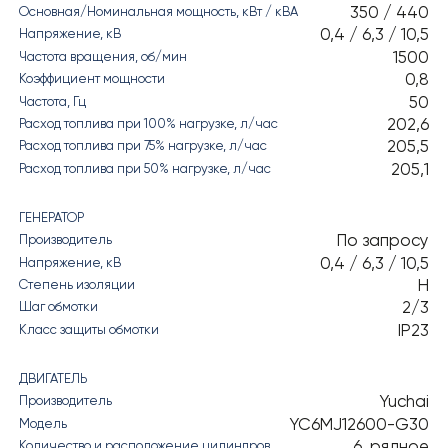
350 / 440
Основная/Номинальная мощность, кВт / кВА
0,4 / 6,3 / 10,5
Напряжение, кВ
1500
Частота вращения, об/мин
0,8
Коэффициент мощности
50
Частота, Гц
202,6
Расход топлива при 100% нагрузке, л/час
205,5
Расход топлива при 75% нагрузке, л/час
205,1
Расход топлива при 50% нагрузке, л/час
ГЕНЕРАТОР
По запросу
Производитель
0,4 / 6,3 / 10,5
Напряжение, кВ
H
Степень изоляции
2/3
Шаг обмотки
IP23
Класс защиты обмотки
ДВИГАТЕЛЬ
Yuchai
Производитель
YC6MJ12600-G30
Модель
6, рядное
Количество и расположение цилиндров