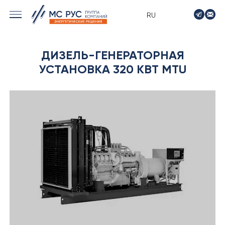
RU
› МОРСКИЕ РЕШЕНИЯ
ДИЗЕЛЬ-ГЕНЕРАТОРНАЯ
› ЭНЕРГЕТИКА
УСТАНОВКА 320 КВТ MTU
› ЛОГИСТИКА
› ПРОИЗВОДСТВО
› ПРОЕКТИРОВАНИЕ
› ПРИВОДНОЕ ОБОРУДОВАНИЕ
› АВТО&МОТО
› МОТОЦИКЛЫ ТИМПТОН
› КОНТАКТЫ
› ЗАЯВКА
› НОВОСТИ
› ВАКАНСИИ