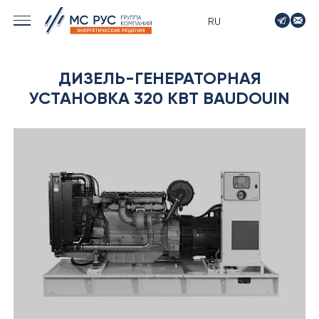
RU
› МОРСКИЕ РЕШЕНИЯ
ДИЗЕЛЬ-ГЕНЕРАТОРНАЯ
› ЭНЕРГЕТИКА
УСТАНОВКА 320 КВТ BAUDOUIN
› ЛОГИСТИКА
› ПРОИЗВОДСТВО
› ПРОЕКТИРОВАНИЕ
› ПРИВОДНОЕ ОБОРУДОВАНИЕ
› АВТО&МОТО
› МОТОЦИКЛЫ ТИМПТОН
› КОНТАКТЫ
› ЗАЯВКА
› НОВОСТИ
› ВАКАНСИИ