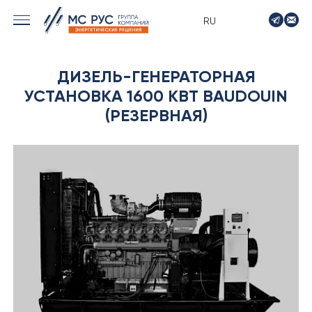
RU
› МОРСКИЕ РЕШЕНИЯ
ДИЗЕЛЬ-ГЕНЕРАТОРНАЯ
› ЭНЕРГЕТИКА
УСТАНОВКА 1600 КВТ BAUDOUIN
› ЛОГИСТИКА
(РЕЗЕРВНАЯ)
› ПРОИЗВОДСТВО
› ПРОЕКТИРОВАНИЕ
› ПРИВОДНОЕ ОБОРУДОВАНИЕ
› АВТО&МОТО
› МОТОЦИКЛЫ ТИМПТОН
› КОНТАКТЫ
› ЗАЯВКА
› НОВОСТИ
› ВАКАНСИИ